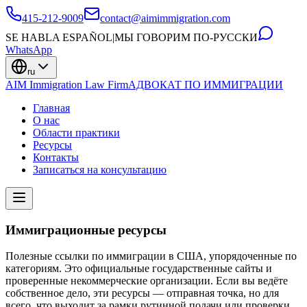
415-212-9009
contact@aimimmigration.com
SE HABLA ESPAÑOL
|
МЫ ГОВОРИМ ПО-РУССКИ
WhatsApp
ru
AIM Immigration Law Firm
АДВОКАТ ПО ИММИГРАЦИИ
Главная
О нас
Области практики
Ресурсы
Контакты
Записаться на консультацию
Иммиграционные ресурсы
Полезные ссылки по иммиграции в США, упорядоченные по
категориям. Это официальные государственные сайты и
проверенные некоммерческие организации. Если вы ведёте
собственное дело, эти ресурсы — отправная точка, но для
всего, что выходит за рамки рутинной подачи или проверки