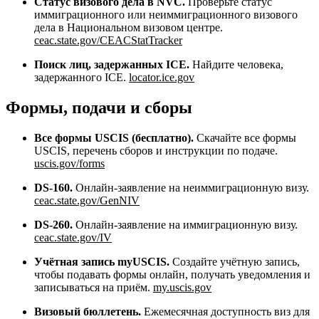
Статус визового дела в NVC.
Проверьте статус
иммиграционного или неиммиграционного визового
дела в Национальном визовом центре.
ceac.state.gov/CEACStatTracker
Поиск лиц, задержанных ICE.
Найдите человека,
задержанного ICE.
locator.ice.gov
Формы, подачи и сборы
Все формы USCIS (бесплатно).
Скачайте все формы
USCIS, перечень сборов и инструкции по подаче.
uscis.gov/forms
DS-160.
Онлайн-заявление на неиммиграционную визу.
ceac.state.gov/GenNIV
DS-260.
Онлайн-заявление на иммиграционную визу.
ceac.state.gov/IV
Учётная запись myUSCIS.
Создайте учётную запись,
чтобы подавать формы онлайн, получать уведомления и
записываться на приём.
my.uscis.gov
Визовый бюллетень.
Ежемесячная доступность виз для