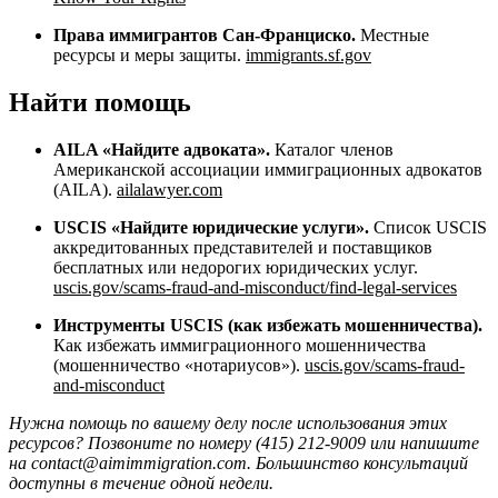
Права иммигрантов Сан-Франциско.
Местные
ресурсы и меры защиты.
immigrants.sf.gov
Найти помощь
AILA «Найдите адвоката».
Каталог членов
Американской ассоциации иммиграционных адвокатов
(AILA).
ailalawyer.com
USCIS «Найдите юридические услуги».
Список USCIS
аккредитованных представителей и поставщиков
бесплатных или недорогих юридических услуг.
uscis.gov/scams-fraud-and-misconduct/find-legal-services
Инструменты USCIS (как избежать мошенничества).
Как избежать иммиграционного мошенничества
(мошенничество «нотариусов»).
uscis.gov/scams-fraud-
and-misconduct
Нужна помощь по вашему делу после использования этих
ресурсов? Позвоните по номеру (415) 212-9009 или напишите
на contact@aimimmigration.com. Большинство консультаций
доступны в течение одной недели.