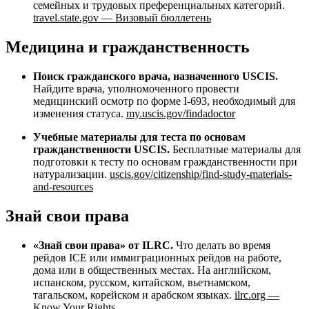
семейных и трудовых преференциальных категорий.
travel.state.gov — Визовый бюллетень
Медицина и гражданственность
Поиск гражданского врача, назначенного USCIS.
Найдите врача, уполномоченного провести
медицинский осмотр по форме I-693, необходимый для
изменения статуса.
my.uscis.gov/findadoctor
Учебные материалы для теста по основам
гражданственности USCIS.
Бесплатные материалы для
подготовки к тесту по основам гражданственности при
натурализации.
uscis.gov/citizenship/find-study-materials-
and-resources
Знай свои права
«Знай свои права» от ILRC.
Что делать во время
рейдов ICE или иммиграционных рейдов на работе,
дома или в общественных местах. На английском,
испанском, русском, китайском, вьетнамском,
тагальском, корейском и арабском языках.
ilrc.org —
Know Your Rights