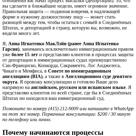
отношении вас начат процесс высылки (депортации). То, что
вы сделаете в ближайшие недели, имеет огромное значение.
Правильная защита — поданная вовремя, в надлежащей
форме и нужному должностному лицу — может стать
разницей между тем, чтобы остаться с семьёй в Соединённых
Штатах, и депортацией в страну, которую вы, возможно, не
видели много лет.
Я,
Анна Игнатенко МакЛэйн (ранее Анна Игнатенко
Гарсия)
,
занимаюсь исключительно иммиграционным правом
уже
более 15 лет
и представляю клиентов в процессах защиты
от депортации в иммиграционных судах преимущественно
Сан-Франциско, Конкорда, Сакраменто, Лос Анджелеса,
Чикаго и Мемфиса, в
Совете по иммиграционным
апелляциям (BIA)
, а также в
Апелляционном суде девятого
округа
. Я провожу консультации и готовлю Ваше дело
напрямую на
английском, русском или испанском языке
. Я
представляю клиентов по всей стране, где бы в Соединённых
Штатах ни находился ваш иммиграционный суд.
Позвоните по номеру (415) 212-9009 или напишите в WhatsApp
на тот же номер. Первичные консультации: $200 / 30 минут
по телефону или лично.
Почему начинаются процессы