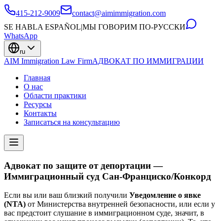
415-212-9009
contact@aimimmigration.com
SE HABLA ESPAÑOL
|
МЫ ГОВОРИМ ПО-РУССКИ
WhatsApp
ru
AIM Immigration Law Firm
АДВОКАТ ПО ИММИГРАЦИИ
Главная
О нас
Области практики
Ресурсы
Контакты
Записаться на консультацию
Адвокат по защите от депортации —
Иммиграционный суд Сан-Франциско/Конкорд
Если вы или ваш близкий получили
Уведомление о явке
(NTA)
от Министерства внутренней безопасности, или если у
вас предстоит слушание в иммиграционном суде, значит, в