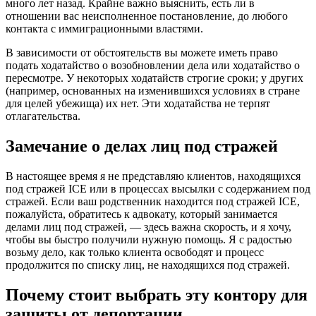
много лет назад. Крайне важно выяснить, есть ли в
отношении вас неисполненное постановление, до любого
контакта с иммиграционными властями.
В зависимости от обстоятельств вы можете иметь право
подать ходатайство о возобновлении дела или ходатайство о
пересмотре. У некоторых ходатайств строгие сроки; у других
(например, основанных на изменившихся условиях в стране
для целей убежища) их нет. Эти ходатайства не терпят
отлагательства.
Замечание о делах лиц под стражей
В настоящее время я не представляю клиентов, находящихся
под стражей ICE или в процессах высылки с содержанием под
стражей. Если ваш родственник находится под стражей ICE,
пожалуйста, обратитесь к адвокату, который занимается
делами лиц под стражей, — здесь важна скорость, и я хочу,
чтобы вы быстро получили нужную помощь. Я с радостью
возьму дело, как только клиента освободят и процесс
продолжится по списку лиц, не находящихся под стражей.
Почему стоит выбрать эту контору для
защиты от депортации